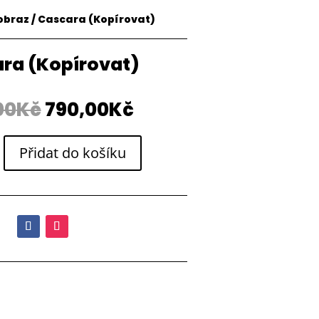
obraz
/ Cascara (Kopírovat)
ra (Kopírovat)
Původní
Aktuální
00
Kč
790,00
Kč
cena
cena
byla:
je:
Přidat do košíku
990,00Kč.
790,00Kč.
)