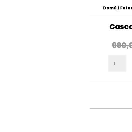
Domů
/
Foto
Casca
990,
Cascara
(Kopírovat
množství